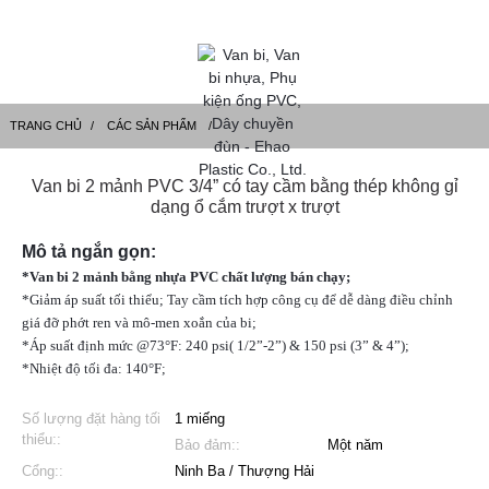
TRANG CHỦ
CÁC SẢN PHẨM
Van bi 2 mảnh PVC 3/4” có tay cầm bằng thép không gỉ
dạng ổ cắm trượt x trượt
Mô tả ngắn gọn:
*Van bi 2 mảnh bằng nhựa PVC chất lượng bán chạy;
*Giảm áp suất tối thiểu; Tay cầm tích hợp công cụ để dễ dàng điều chỉnh
giá đỡ phớt ren và mô-men xoắn của bi;
*Áp suất định mức @73°F: 240 psi( 1/2”-2”) & 150 psi (3” & 4”);
*Nhiệt độ tối đa: 140°F;
Số lượng đặt hàng tối
1 miếng
thiểu::
Bảo đảm::
Một năm
Cổng::
Ninh Ba / Thượng Hải