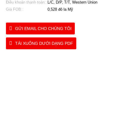
Điều khoản thanh toán::
L/C, D/P, T/T, Western Union
Giá FOB::
0,528 đô la Mỹ
GỬI EMAIL CHO CHÚNG TÔI
TẢI XUỐNG DƯỚI DẠNG PDF