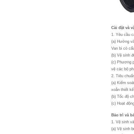
Cài đặt và 
1. Yêu cầu c
(a) Hướng và 
Van bi có cấ
(b) Vệ sinh 
(c) Phương p
vệ các bộ ph
2. Tiêu chuẩ
(a) Kiểm soá
xoắn thiết kế
(b) Tốc độ c
(c) Hoạt độn
Bảo trì và 
1‌. Vệ sinh v
(a) Vệ sinh 