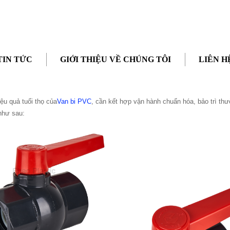
DÀI TUỔI THỌ CỦA VAN BI PVC?
TIN TỨC
GIỚI THIỆU VỀ CHÚNG TÔI
LIÊN H
nào để kéo dài tuổi thọ của van bi PVC?
ệu quả tuổi thọ của
Van bi PVC
, cần kết hợp vận hành chuẩn hóa, bảo trì th
như sau: