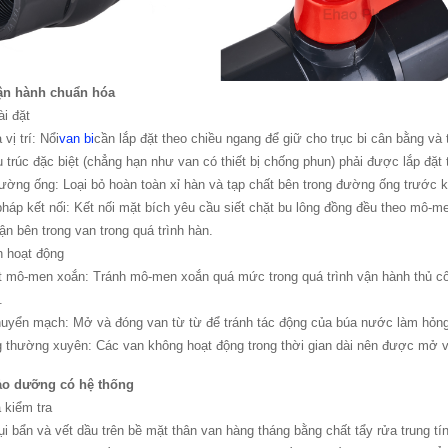
vận hành chuẩn hóa
ài đặt
vị trí: Nổi
van bi
cần lắp đặt theo chiều ngang để giữ cho trục bi cân bằng và 
u trúc đặc biệt (chẳng hạn như van có thiết bị chống phun) phải được lắp đ
đường ống: Loại bỏ hoàn toàn xỉ hàn và tạp chất bên trong đường ống trước kh
háp kết nối: Kết nối mặt bích yêu cầu siết chặt bu lông đồng đều theo mô-m
ận bên trong van trong quá trình hàn.
n hoạt động
t mô-men xoắn: Tránh mô-men xoắn quá mức trong quá trình vận hành thủ cô
.
huyển mạch: Mở và đóng van từ từ để tránh tác động của búa nước làm hỏng 
g thường xuyên: Các van không hoạt động trong thời gian dài nên được mở và 
bảo dưỡng có hệ thống
à kiểm tra
bụi bẩn và vết dầu trên bề mặt thân van hàng tháng bằng chất tẩy rửa trung tí