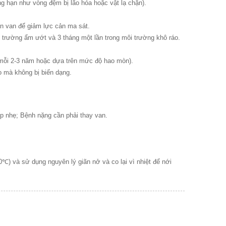
hẳng hạn như vòng đệm bị lão hóa hoặc vật lạ chặn).
n van để giảm lực cản ma sát.
i trường ẩm ướt và 3 tháng một lần trong môi trường khô ráo.
mỗi 2-3 năm hoặc dựa trên mức độ hao mòn).
o mà không bị biến dạng.
hợp nhẹ; Bệnh nặng cần phải thay van.
0℃) và sử dụng nguyên lý giãn nở và co lại vì nhiệt để nới