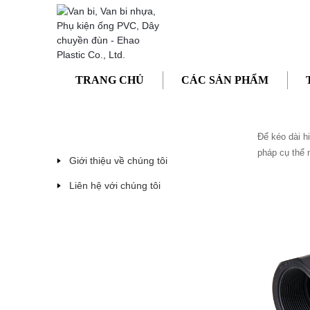
TRANG CHỦ
TIN TỨC
LÀM THẾ NÀO ĐỂ KÉO 
TRANG CHỦ
CÁC SẢN PHẨM
Làm thế 
Tin tức
Để kéo dài hi
pháp cụ thể 
Giới thiệu về chúng tôi
Liên hệ với chúng tôi