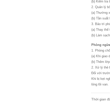
(b) Kiểm tra 
2‌. Quản lý b
(a) Thường x
(b) Tần suất
3. Bảo trì ph
(a) Thay thế
(b) Làm sạch
Phòng ngừa 
1. Phòng chố
(a) Khi giao
(b) Thêm lớp
2. Xử lý thẻ 
Đối với trườ
Khi bị kẹt n
lỏng lõi van.
Thời gian đ