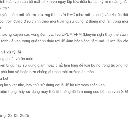
tính toàn vẹn của bề mặt bịt kín và ngay lập tức điều tra bất kỳ rò rỉ nào (c
ôi trơn
uyên thêm mỡ bôi trơn tương thích với PVC (như mỡ silicon) vào đai ốc thâ
 bôi trơn được điều chỉnh theo môi trường sử dụng: 2 tháng một lần trong mô
ớt
 thường xuyên các vòng đệm vật liệu EPDM/FPM (khuyến nghị thay thế sau 
 rãnh đế van trong quá trình tháo rời để đảm bảo vòng đệm mới được lắp và
và xử lý lỗi
ng gỉ sét và ăn mòn
 diện bị gỉ, hãy sử dụng giấm hoặc chất làm lỏng để loại bỏ nó trong trường 
 phủ bảo vệ hoặc sơn chống gỉ trong môi trường ăn mòn.
bị kẹt
ng hợp kẹt nhẹ, hãy thử sử dụng cờ lê để hỗ trợ xoay thân van;
ghiêm trọng, hãy sử dụng máy thổi khí nóng để làm nóng cục bộ thân van (≤ 6
ăng: 22-08-2025