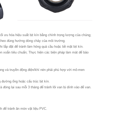
tối ưu hóa hiệu suất bịt kín bằng chính trọng lượng của chúng;
ặt theo đúng hướng dòng chảy của môi trường.
i lắp đặt để tránh làm hỏng quả cầu hoặc bề mặt bịt kín.
en xoắn tiêu chuẩn; Thực hiện các biện pháp làm mát để bảo
ng và truyền động điện/khí nén phải phù hợp với mô-men
đường ống hoặc cấu trúc bịt kín.
đóng lại sau mỗi 3 tháng để tránh lõi van bị dính vào đế van.
nh để tránh ăn mòn vật liệu PVC.